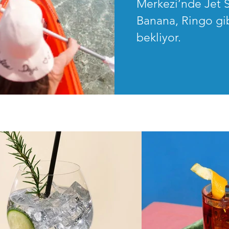
Merkezi’nde Jet 
Banana, Ringo gibi
bekliyor.