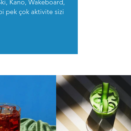
Ski, Kano, Wakeboard,
 pek çok aktivite sizi