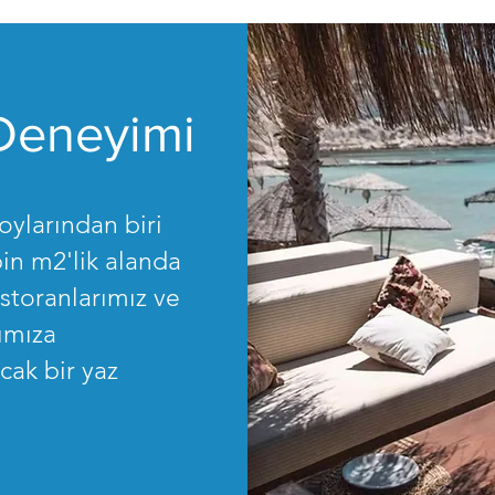
 Deneyimi
ylarından biri
in m2'lik alanda
estoranlarımız ve
rımıza
cak bir yaz