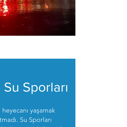
e Su Sporları
rı heyecanı yaşamak
tmadı. Su Sporları