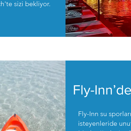
'te sizi bekliyor.
Fly-Inn’d
Fly-Inn su sporla
isteyenleride unu