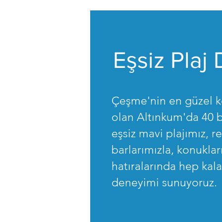
Eşsiz Plaj
Çeşme'nin en güzel ko
olan Altınkum'da 40 b
eşsiz mavi plajımız, r
barlarımızla, konukla
hatıralarında hep kala
deneyimi sunuyoruz.