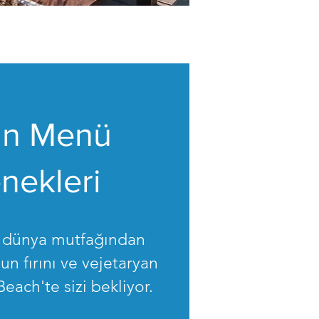
in Menü
nekleri
, dünya mutfağından
dun fırını ve vejetaryan
Beach'te sizi bekliyor.