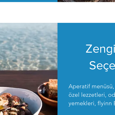
Zeng
Seçe
Aperatif menüsü
özel lezzetleri, o
yemekleri, flyinn 