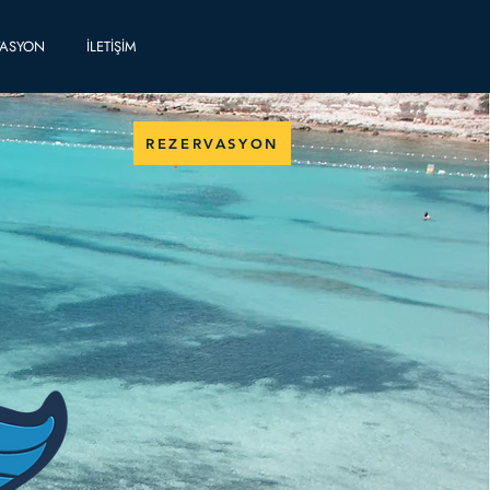
VASYON
İLETİŞİM
REZERVASYON