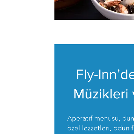
Fly-Inn’
Müzikleri
Aperatif menüsü, dü
özel lezzetleri, odun f