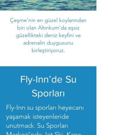
Çeşme’nin en güzel koylarından
biri olan Altınkum'da eşsiz
güzellikteki deniz keyfini ve
adrenalin duygusunu
birleştiriyoruz.
Fly-Inn’de Su
Sporları
Fly-Inn su sporları heyecanı
yaşamak isteyenleride
unutmadı. Su Sporları
Merkezi’nde Jet Ski, Kano,