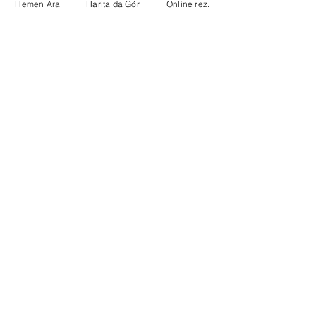
Hemen Ara
Harita'da Gör
Online rez.